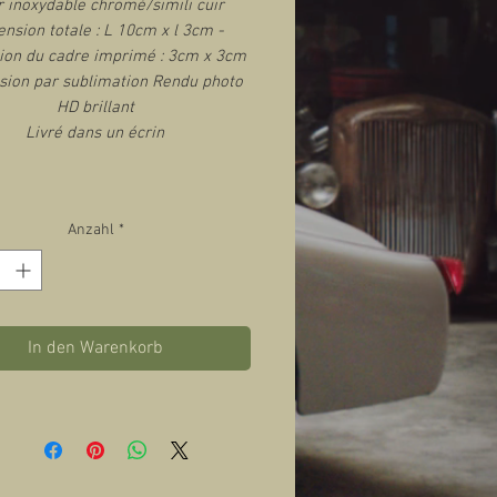
r inoxydable chromé/simili cuir
nsion totale : L 10cm x l 3cm -
on du cadre imprimé : 3cm x 3cm
sion par sublimation Rendu photo
HD brillant
Livré dans un écrin
Anzahl
*
In den Warenkorb