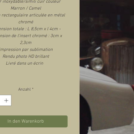
r inoxydable/simili cuir couleur
Marron / Camel
 rectangulaire articulée en métal
chromé
nsion totale : L 8,5cm x l 4cm -
sion de l'insert chromé : 3cm x
2,3cm
Impression par sublimation
Rendu photo HD brillant
Livré dans un écrin
Anzahl
*
In den Warenkorb