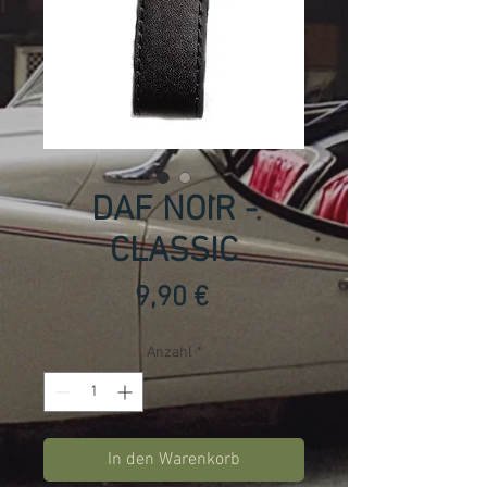
DAF NOIR -
CLASSIC
Preis
9,90 €
Anzahl
*
In den Warenkorb