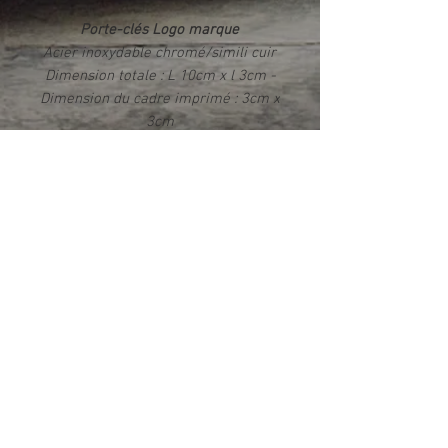
Porte-clés Logo marque
Acier inoxydable chromé/simili cuir
Dimension totale : L 10cm x l 3cm -
Dimension du cadre imprimé : 3cm x
3cm
Impression par sublimation Rendu
photo HD brillant
Livré dans un écrin
Info produit
Ce produit est fabriqué exclusivement
dans notre atelier en France