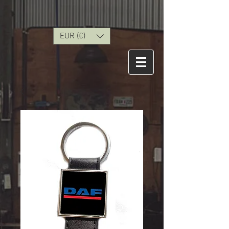
EUR (€)