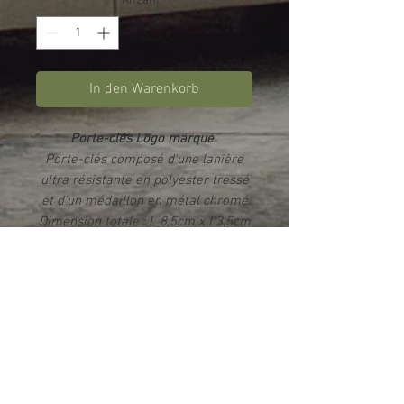
Anzahl
*
In den Warenkorb
Porte-clés Logo marque
Porte-clés composé d'une lanière
ultra résistante en polyester tressé
et d'un médaillon en métal chromé
Dimension totale : L 8,5cm x l 3,5cm
- Dimension de l'insert chromé :
2cm x 2,5cm
Impression par sublimation
Rendu photo HD brillant
Livré dans un écrin