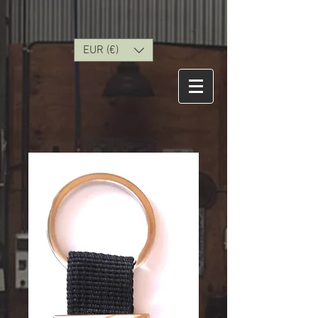
EUR (€)