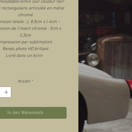
noxydable/simili cuir couleur noir
 rectangulaire articulée en métal
chromé
nsion totale : L 8,5cm x l 4cm -
sion de l'insert chromé : 3cm x
2,3cm
Impression par sublimation
Rendu photo HD brillant
Livré dans un écrin
Anzahl
*
In den Warenkorb