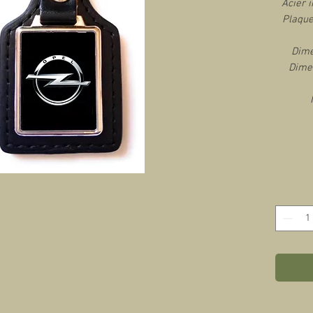
Acier i
Plaque
Dime
Dimen