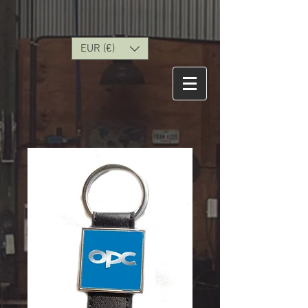
EUR (€)