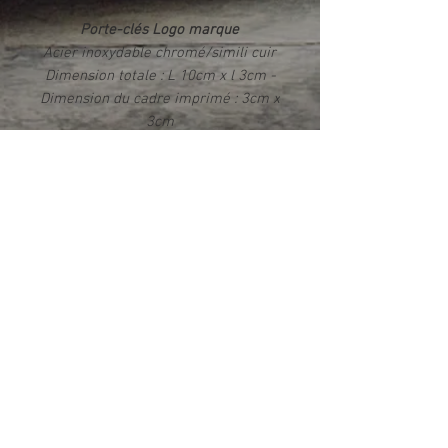
Porte-clés Logo marque
Acier inoxydable chromé/simili cuir
Dimension totale : L 10cm x l 3cm -
Dimension du cadre imprimé : 3cm x
3cm
Impression par sublimation Rendu
photo HD brillant
Livré dans un écrin
Info produit
Ce produit est fabriqué exclusivement
dans notre atelier en France