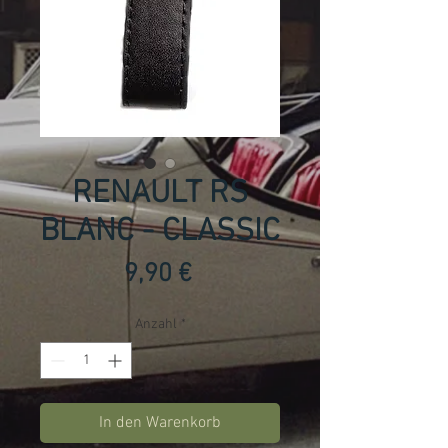
RENAULT RS
BLANC - CLASSIC
Preis
9,90 €
Anzahl
*
In den Warenkorb