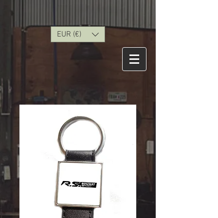
EUR (€)