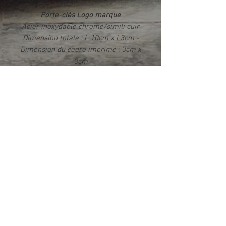
Porte-clés Logo marque
Acier inoxydable chromé/simili cuir
Dimension totale : L 10cm x l 3cm -
Dimension du cadre imprimé : 3cm x
3cm
Impression par sublimation Rendu
photo HD brillant
Livré dans un écrin
Info produit
Ce produit est fabriqué exclusivement
dans notre atelier en France