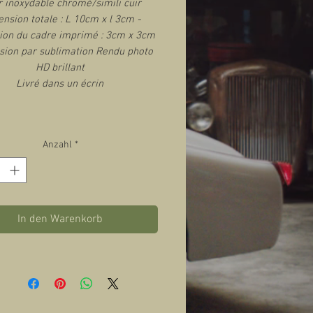
r inoxydable chromé/simili cuir
nsion totale : L 10cm x l 3cm -
on du cadre imprimé : 3cm x 3cm
sion par sublimation Rendu photo
HD brillant
Livré dans un écrin
Anzahl
*
In den Warenkorb